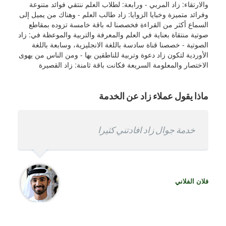
والارتقاء: زاد المربي - ورابعة: لطلاب العلم ننتقي فوائد متنوعة
وفرائد متميزة وخبايا الزوايا: زاد طالب العلم - وهناك من يميل إلى
السماع أكثر من القراءة فخصصنا له باقة خامسة تزوده بمقاطع
صوتية منتقاة بعناية في العلم والمعرفة والتربية والموعظة في: زاد
الصوتية - خصصنا قناة سادسة باللغة الانجليزية، وسابعة باللغة
الأوردية لتكون زاد دعوة وتربية للناطقين بها - ومن الناس من يهوى
الاختصار والمعلومة السريعة فكانت باقة ثامنة: زاد القصيرة
ماذا يقول عملاء زاد عن الخدمة
من أفضل خدمات الجوال
خدمة جوال زاد افادتني كثيرا
من الافضل على الأطلاق خدمة جوال زاد متميزة
أم فلان
فلان الفلاني
فلان الفلاني