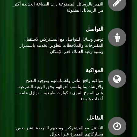
التميز بالرسائل المصنوعة ذات الصياغة الجديدة أكثر
من الرسائل المنقولة
التواصل
توفير وسائل للتواصل مع المشتركين لاستقبال
المقترحات والملاحظات لتطوير الخدمة باستمرار
وتلبية رغبة العملاء قدر الإمكان .
المواكبة
مواكبة واقع الناس واهتماماتهم وتوجيه النصح
والإرشاد بما يناسب أحوالهم وفق الرؤية الشرعية
على المنهج النبوي ( كوارث طبيعية – نوازل عامة –
أحداث هامة)
التفاعل
التفاعل مع المشتركين ومنحهم الفرصة لنشر بعض
مشاركاتهم المميزة عبر الجوال